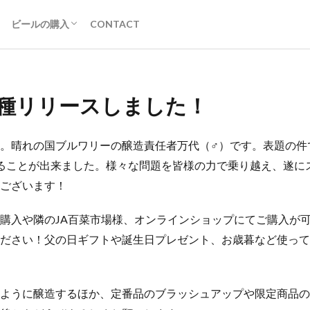
一般の方向け
業務店様向け
ビールの購入
CONTACT
一般の方向け
業務店様向け
5種リリースしました！
。晴れの国ブルワリーの醸造責任者万代（♂）です。表題の件
ることが出来ました。様々な問題を皆様の力で乗り越え、遂に
ございます！
購入や隣のJA百菜市場様、オンラインショップにてご購入が
ださい！父の日ギフトや誕生日プレゼント、お歳暮など使って
ように醸造するほか、定番品のブラッシュアップや限定商品の