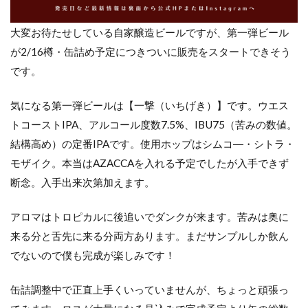
大変お待たせしている自家醸造ビールですが、第一弾ビール
が2/16樽・缶詰め予定につきついに販売をスタートできそう
です。
気になる第一弾ビールは【一撃（いちげき）】です。ウエス
トコーストIPA、アルコール度数7.5%、IBU75（苦みの数値。
結構高め）の定番IPAです。使用ホップはシムコ―・シトラ・
モザイク。本当はAZACCAを入れる予定でしたが入手できず
断念。入手出来次第加えます。
アロマはトロピカルに後追いでダンクが来ます。苦みは奥に
来る分と舌先に来る分両方あります。まだサンプルしか飲ん
でないので僕も完成が楽しみです！
缶詰調整中で正直上手くいっていませんが、ちょっと頑張っ